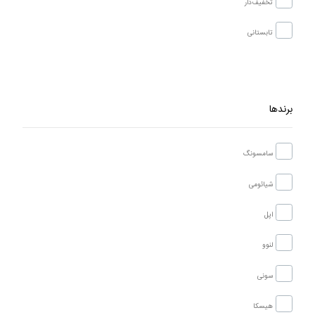
تخفیف‌دار
تابستانی
برندها
سامسونگ
شیائومی
اپل
لنوو
سونی
هیسکا