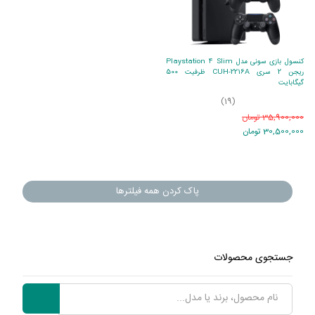
کنسول بازی سونی مدل Playstation 4 Slim
ریجن 2 سری CUH-2216A ظرفیت 500
گیگابایت
(19)
35,900,000 تومان
30,500,000 تومان
پاک کردن همه فیلترها
جستجوی محصولات