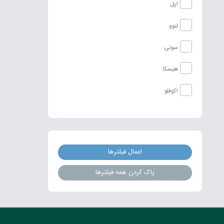
اپل
لنوو
سونی
هیسکا
اکوفلو
اعمال فیلترها
پاک کردن همه فیلترها