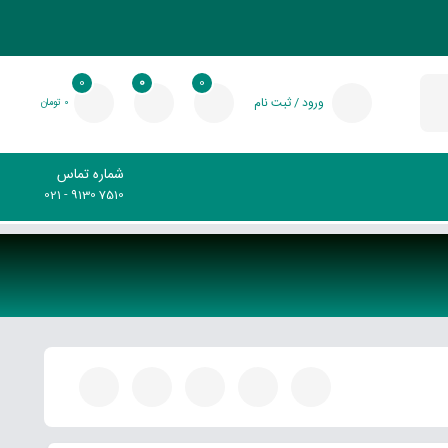
0
0
0
ورود / ثبت نام
0 تومان
شماره تماس
021 - 9130 7510