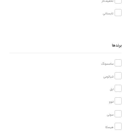
تخفیف‌دار
تابستانی
برندها
سامسونگ
شیائومی
اپل
لنوو
سونی
هیسکا