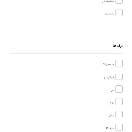
تخفیف‌دار
تابستانی
برندها
سامسونگ
شیائومی
اپل
لنوو
سونی
هیسکا