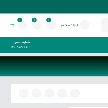
0
0
0
ورود / ثبت نام
0 تومان
شماره تماس
021 - 9130 7510