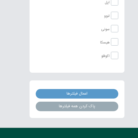
اپل
لنوو
سونی
هیسکا
اکوفلو
اعمال فیلترها
پاک کردن همه فیلترها