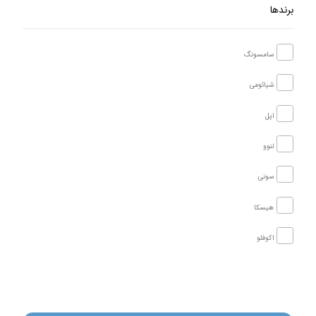
برندها
سامسونگ
شیائومی
اپل
لنوو
سونی
هیسکا
اکوفلو