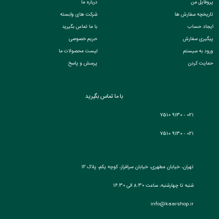
پروفایل من
درباره ما
تاریخچه سفارش ها
شرکت های وابسته
ایجاد حساب
با ما تماس بگیرید
پیگیری سفارش
حریم خصوصی
ورود به سیستم
لیست محصولات ما
حمایت کردن
پرسش و پاسخ
با ما تماس بگیرید
021 - 9130 7510
021 - 9130 7510
تهران، خیابان مطهری، خیابان سرافراز، کوچه یکم، پلاک 12
شنبه تا چهارشنبه، ساعت 8:30 الی 16:30
info@kaarshop.ir