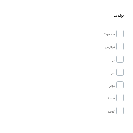
برندها
سامسونگ
شیائومی
اپل
لنوو
سونی
هیسکا
اکوفلو