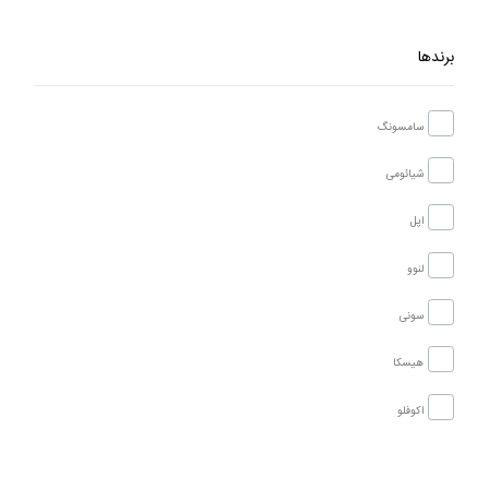
برندها
سامسونگ
شیائومی
اپل
لنوو
سونی
هیسکا
اکوفلو